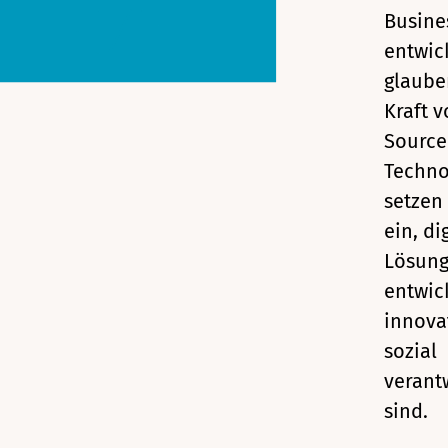
Busine
entwic
glaube
Kraft 
Source
Techno
setzen
ein, di
Lösung
entwic
innova
sozial
verant
sind.