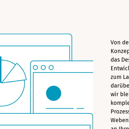
Von de
Konzep
das De
Entwic
zum L
darübe
wir bl
komple
Prozes
Weben
an Ihre