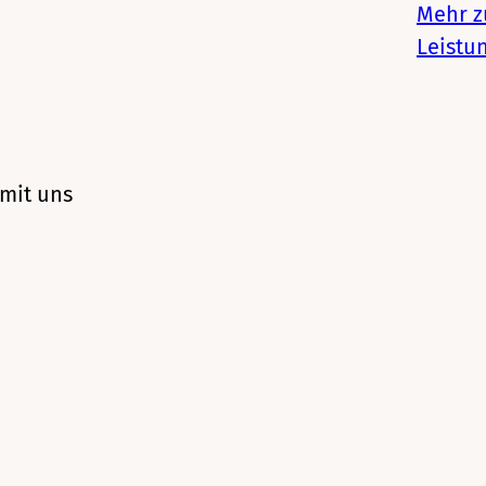
Mehr z
Leistu
 mit uns