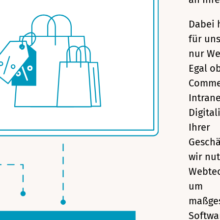
Dabei 
für un
nur We
Egal ob
Comme
Intrane
Digital
Ihrer
Geschä
wir nu
Webtec
um
maßges
Softwar