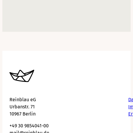
Reinblau eG
Da
Urbanstr. 71
I
10967 Berlin
Er
+49 30 9854041-00
mail@reinblau.de